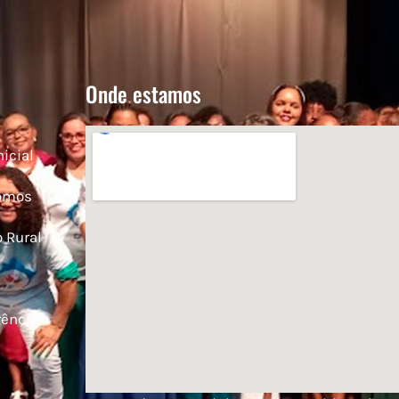
o
Onde estamos
nicial
omos
 Rural
rência