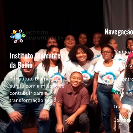
Navegaçã
Página i
Instituto Diamantes
da Bahia
Quem s
O Instituto Diamantes
Encontro
surgiu com a missão de
Notícias
contribuir para a
transformação social.
Transpa
Contato